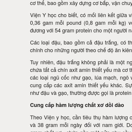
Các axit amin, là thành phần cấu tạo của pr
cơ thể, bao gồm xây dựng cơ bắp, vận chu
Viện Y học cho biết, có mối liên kết giữa v
0,36 gam mỗi pound (0,8 gam mỗi kg) v
đương với 54 gram protein cho một người n
Các loại đậu, bao gồm cả đậu trắng, có t
chính cho những người theo chế độ ăn kiên
Tuy nhiên, đậu trắng không phải là một n
chứa tất cả chín axit amin thiết yếu mà cơ
các loại ngũ cốc như gạo, lúa mạch, ngô
cung cấp các axit amin thiết yếu khác. S
như đậu và gạo, thường được gọi là protein
Cung cấp hàm lượng chất xơ dồi dào
Theo Viện y học, cần tiêu thụ hàm lượng c
và 38 gram mỗi ngày đối với nam giới. Do