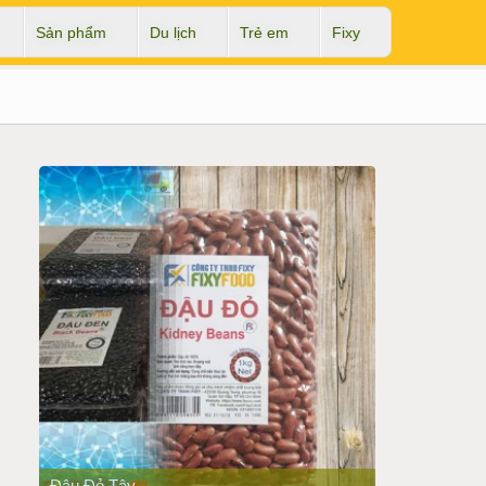
Sản phẩm
Du lịch
Trẻ em
Fixy
NEXT
PREV
NEXT
Đậu Đỏ Tây