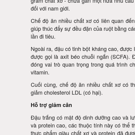
gram chất xơ - chứa gần một nửa nhu cầu
đối với nam giới.
Chế độ ăn nhiều chất xơ có liên quan đến 
giúp thúc đẩy sự đều đặn của ruột bằng cá
lần đi tiêu.
Ngoài ra, đậu có tinh bột kháng cao, được l
được gọi là axit béo chuỗi ngắn (SCFA). Đ
đóng vai trò quan trọng trong quá trình 
vitamin.
Cuối cùng, chế độ ăn nhiều chất xơ có 
giảm cholesterol LDL (có hại).
Hỗ trợ giảm cân
Đậu trắng có mật độ dinh dưỡng cao và lư
và protein cao, các thuộc tính này có thể