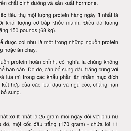
otein, đóng vai trò chính trong nhiều quá trình của
yển chất dinh dưỡng và sản xuất hormone.
iệc tiêu thụ một lượng protein hàng ngày ít nhất là
ới khối lượng cơ bắp khỏe mạnh. Điều đó tương
ặng 150 pounds (68 kg).
hể được coi như là một trong những nguồn protein
g hoặc ăn chay.
guồn protein hoàn chỉnh, có nghĩa là chúng không
 thể bạn cần. Do đó, cần bổ sung đậu trắng cùng với
 và lúa mì trong các khẩu phần ăn nhằm mục đích
ự kết hợp của các loại đậu và ngũ cốc, chẳng hạn
 bổ sung.
hất xơ ít nhất là 25 gram mỗi ngày đối với phụ nữ
 đó, một cốc đậu trắng (170 gram) - chứa tới 11