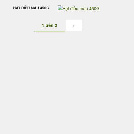
HẠT ĐIỀU MÀU 450G
1 trên 3
›