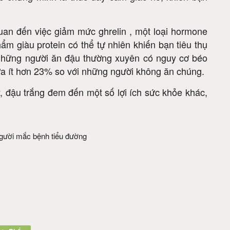
c chứng minh là thúc đẩy cảm giác no, khiến bạn
quan đến việc giảm mức ghrelin , một loại hormone
hẩm giàu protein có thể tự nhiên khiến bạn tiêu thụ
 những người ăn đậu thường xuyên có nguy cơ béo
a ít hơn 23% so với những người không ăn chúng.
, đậu trắng đem đến một số lợi ích sức khỏe khác,
 người mắc bệnh tiểu đường