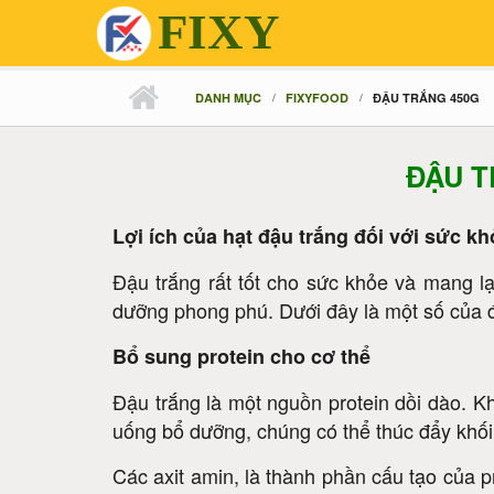
FIXY
Nhảy đến nội dung
DANH MỤC
FIXYFOOD
ĐẬU TRẮNG 450G
ĐẬU T
PREV
Đậu trắng 450G
Lợi ích của hạt đậu trắng đối với sức kh
Đậu trắng rất tốt cho sức khỏe và mang lạ
dưỡng phong phú. Dưới đây là một số của đ
Bổ sung protein cho cơ thể
Đậu trắng là một nguồn protein dồi dào. Kh
uống bổ dưỡng, chúng có thể thúc đẩy khố