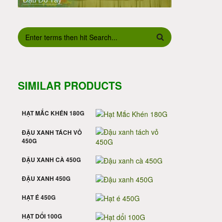
BIỂU MẪU TÌM KIẾM
SIMILAR PRODUCTS
HẠT MẮC KHÉN 180G
ĐẬU XANH TÁCH VỎ
450G
ĐẬU XANH CÀ 450G
ĐẬU XANH 450G
HẠT É 450G
HẠT DỔI 100G