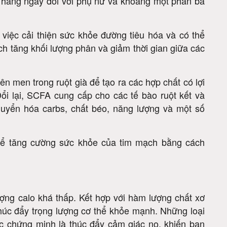
 hàng ngày đối với phụ nữ và khoảng một phần ba
việc cải thiện sức khỏe đường tiêu hóa và có thể
ch tăng khối lượng phân và giảm thời gian giữa các
ên men trong ruột già để tạo ra các hợp chất có lợi
ổi lại, SCFA cung cấp cho các tế bào ruột kết và
chuyển hóa carbs, chất béo, năng lượng và một số
thể tăng cường sức khỏe của tim mạch bằng cách
ợng calo khá thấp. Kết hợp với hàm lượng chất xơ
 thúc đẩy trọng lượng cơ thể khỏe mạnh. Những loại