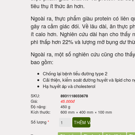
thực phẩm giàu chất xơ và protein đã đượ
tiêu thụ ít thức ăn hơn.
Ngoài ra, thực phẩm giàu protein có liên 
gây ra cảm giác đói. Về lâu dài, ăn thực p
ít calo hơn. Nghiên cứu dài hạn cho thấy
phì thấp hơn 22% và lượng mỡ bụng dư thừ
Ngoài ra, một số nghiên cứu cũng cho thấy
bao gồm:
Chống lại bệnh tiểu đường type 2
Cải thiện, kiểm soát đường huyết và lipid cho
Hạ huyết áp và cholesterol
SKU:
8931118033678
Giá:
45.000đ
Độ nặng:
450 g
Kích thước:
600 mm × 400 mm × 100 mm
Số lượng
*