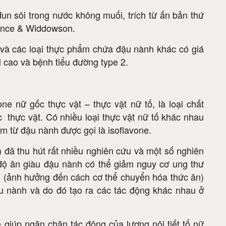
đun sôi trong nước không muối, trích từ ấn bản thứ
ance & Widdowson.
và các loại thực phẩm chứa đậu nành khác có giá
ol cao và bệnh tiểu đường type 2.
 nữ gốc thực vật – thực vật nữ tố, là loại chất
c thực vật. Có nhiều loại thực vật nữ tố khác nhau
m từ đậu nành được gọi là isoflavone.
) đã thu hút rất nhiều nghiên cứu và một số nghiên
độ ăn giàu đậu nành có thể giảm nguy cơ ung thư
en (ảnh hưởng đến cách cơ thể chuyển hóa thức ăn)
ậu nành và do đó tạo ra các tác động khác nhau ở
giúp ngăn chặn tác động của lượng nội tiết tố nữ