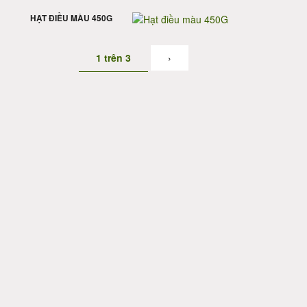
HẠT ĐIỀU MÀU 450G
NEXT
1 trên 3
›