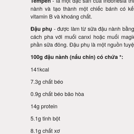
- là một đặc sản của Indonesia t
Tempeh
nành và tạo thành một chiếc bánh có kế
vitamin B và khoáng chất.
- được làm từ sữa đậu nành bằng
Đậu phụ
cách pha với muối canxi hoặc muối magi
phần sữa đông. Đậu phụ là một nguồn tuyệt v
100g đậu nành (nấu chín) có chứa *:
141kcal
7.3g chất béo
0.9g chất béo bão hòa
14g protein
5.1g tinh bột
8.1g chất xơ