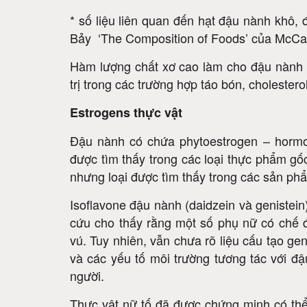
* số liệu liên quan đến hạt đậu nành khô, 
Bảy ‘The Composition of Foods’ của McC
Hàm lượng chất xơ cao làm cho đậu nành 
trị trong các trường hợp táo bón, cholester
Estrogens thực vật
Đậu nành có chứa phytoestrogen – hormone
được tìm thấy trong các loại thực phẩm gố
nhưng loại được tìm thấy trong các sản phẩ
Isoflavone đậu nành (daidzein và genistein
cứu cho thấy rằng một số phụ nữ có chế 
vú. Tuy nhiên, vẫn chưa rõ liệu cấu tạo g
và các yếu tố môi trường tương tác với đ
người.
Thực vật nữ tố đã được chứng minh có thể 