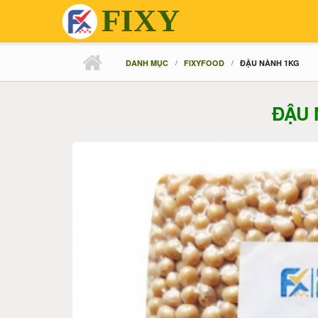
FIXY
Nhảy đến nội dung
DANH MỤC
FIXYFOOD
ĐẬU NÀNH 1KG
ĐẬU 