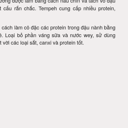
hường được làm bằng cách nấu chín và tách vỏ đậu
t cấu rắn chắc. Tempeh cung cấp nhiều protein,
 cách làm cô đặc các protein trong đậu nành bằng
ê. Loại bỏ phần váng sữa và nước wey, sử dùng
ời các loại sắt, canxi và protein tốt.