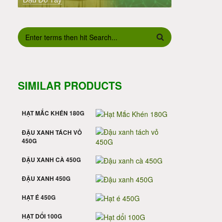
BIỂU MẪU TÌM KIẾM
SIMILAR PRODUCTS
HẠT MẮC KHÉN 180G
ĐẬU XANH TÁCH VỎ
450G
ĐẬU XANH CÀ 450G
ĐẬU XANH 450G
HẠT É 450G
HẠT DỔI 100G